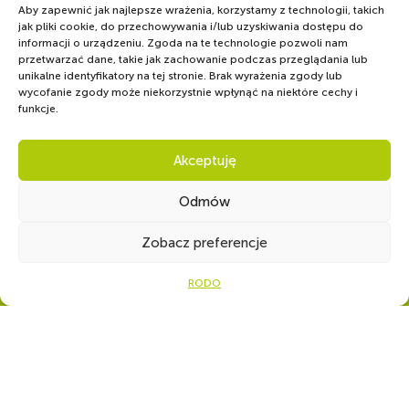
Aby zapewnić jak najlepsze wrażenia, korzystamy z technologii, takich
jak pliki cookie, do przechowywania i/lub uzyskiwania dostępu do
informacji o urządzeniu. Zgoda na te technologie pozwoli nam
przetwarzać dane, takie jak zachowanie podczas przeglądania lub
unikalne identyfikatory na tej stronie. Brak wyrażenia zgody lub
wycofanie zgody może niekorzystnie wpłynąć na niektóre cechy i
funkcje.
Akceptuję
Odmów
Zobacz preferencje
Ot
WSPÓLNIE DLA HARCERSKIEJ MISJI
RODO
Twoje wsparcie, nasza
siła!
Numer konta do darowizn na rzecz Hufca