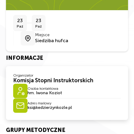
23
23
Paź
Paź
Miejsce
Siedziba hufca
INFORMACJE
Organizator
Komisja Stopni Instruktorskich
Osoba kontaktowa
hm. Iwona Kozioł
Adres mailowy
ksi@kedzierzynkozle.pl
GRUPY METODYCZNE