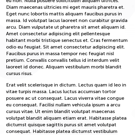
eu non. Nulla posuere sollicitudin aliquam ultrices.
Diam maecenas ultricies mi eget mauris pharetra et.
Eget nunc lobortis mattis aliquam faucibus purus in
massa. Id volutpat lacus laoreet non curabitur gravida
arcu. Diam vulputate ut pharetra sit amet aliquam id.
Amet consectetur adipiscing elit pellentesque
habitant morbi tristique senectus et. Cras fermentum
odio eu feugiat. Sit amet consectetur adipiscing elit.
Faucibus purus in massa tempor nec feugiat nisl
pretium. Convallis convallis tellus id interdum velit
laoreet id donec. Aliquam vestibulum morbi blandit
cursus risus.
Erat velit scelerisque in dictum. Lectus quam id leo in
vitae turpis massa. Lacus luctus accumsan tortor
posuere ac ut consequat. Lacus viverra vitae congue
eu consequat. Facilisi nullam vehicula ipsum a arcu
cursus vitae. Ut enim blandit volutpat maecenas
volutpat blandit aliquam etiam erat. Habitasse platea
dictumst quisque sagittis purus sit amet volutpat
consequat. Habitasse platea dictumst vestibulum