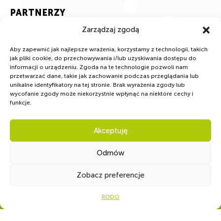
PARTNERZY
Zarządzaj zgodą
Aby zapewnić jak najlepsze wrażenia, korzystamy z technologii, takich
jak pliki cookie, do przechowywania i/lub uzyskiwania dostępu do
informacji o urządzeniu. Zgoda na te technologie pozwoli nam
przetwarzać dane, takie jak zachowanie podczas przeglądania lub
unikalne identyfikatory na tej stronie. Brak wyrażenia zgody lub
wycofanie zgody może niekorzystnie wpłynąć na niektóre cechy i
funkcje.
Akceptuję
Odmów
Zobacz preferencje
Ot
RODO
WSPÓLNIE DLA HARCERSKIEJ MISJI