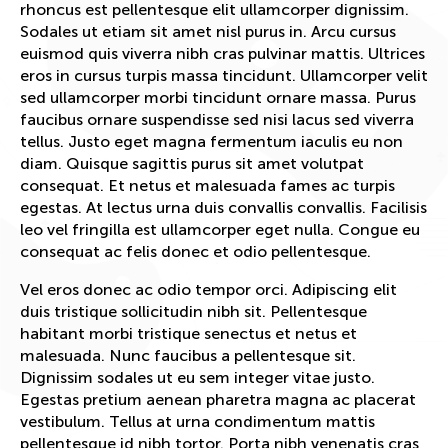
rhoncus est pellentesque elit ullamcorper dignissim.
Sodales ut etiam sit amet nisl purus in. Arcu cursus
euismod quis viverra nibh cras pulvinar mattis. Ultrices
eros in cursus turpis massa tincidunt. Ullamcorper velit
sed ullamcorper morbi tincidunt ornare massa. Purus
faucibus ornare suspendisse sed nisi lacus sed viverra
tellus. Justo eget magna fermentum iaculis eu non
diam. Quisque sagittis purus sit amet volutpat
consequat. Et netus et malesuada fames ac turpis
egestas. At lectus urna duis convallis convallis. Facilisis
leo vel fringilla est ullamcorper eget nulla. Congue eu
consequat ac felis donec et odio pellentesque.
Vel eros donec ac odio tempor orci. Adipiscing elit
duis tristique sollicitudin nibh sit. Pellentesque
habitant morbi tristique senectus et netus et
malesuada. Nunc faucibus a pellentesque sit.
Dignissim sodales ut eu sem integer vitae justo.
Egestas pretium aenean pharetra magna ac placerat
vestibulum. Tellus at urna condimentum mattis
pellentesque id nibh tortor. Porta nibh venenatis cras