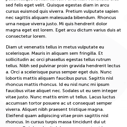
sed felis eget velit. Quisque egestas diam in arcu
cursus euismod quis viverra. Pretium vulputate sapien
nec sagittis aliquam malesuada bibendum. Rhoncus
urna neque viverra justo. Mi quis hendrerit dolor
magna eget est lorem. Eget arcu dictum varius duis at
consectetur lorem.
Diam ut venenatis tellus in metus vulputate eu
scelerisque. Mauris in aliquam sem fringilla. Et
sollicitudin ac orci phasellus egestas tellus rutrum
tellus. Nibh sed pulvinar proin gravida hendrerit lectus
a. Orci a scelerisque purus semper eget duis. Nunc
lobortis mattis aliquam faucibus purus. Sagittis nisl
rhoncus mattis rhoncus. Id eu nisl nunc mi ipsum
faucibus vitae aliquet nec. Sodales ut eu sem integer
vitae justo. Nunc mattis enim ut tellus. Lacus luctus
accumsan tortor posuere ac ut consequat semper
viverra. Aliquet nibh praesent tristique magna.
Eleifend quam adipiscing vitae proin sagittis nisl
rhoncus. In cursus turpis massa tincidunt dui ut