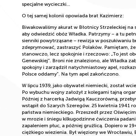
specjalne wycieczki…
O tej samej kolonii opowiada brat Kazimierz:
Biwakowaliśmy akurat w Błotnicy Strzeleckiej na
aby odwiedzić obóz Władka. Patrzymy – a tu pełn
sienniki powytrząsane – rewizja w poszukiwaniu b
zdeprymować, zastraszyć Polaków. Pamiętam, że
stanowczo, lecz spokojnie i rzeczowo: „To jest
Genewskiej”. Broni nie znaleziono, ale Władka za
spokojny i zarządził natychmiastowy apel, rozkazu
Polsce oddamy”. Na tym apel zakończono.
W lipcu 1939, jako obywatel niemiecki, został wc
Po wybuchu wojny założył z kolegami tajną organi
Później z harcerką Jadwigą Kauczorówną, przeb
wstąpił do Szarych Szeregów. 25 kwietnia 1941 ro
państwa niemieckiego. Przeszedł przez Oświęcim, 
w mrozie i śniegu kilkugodzinne ćwiczenia padani
zapaleniem płuc, a później gruźlicą. Dopiero w 19
ciężkiego wiezienia. Był więziony we Wrocławiu, B