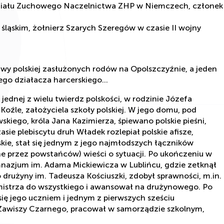
działu Zuchowego Naczelnictwa ZHP w Niemczech, członek
 śląskim, żołnierz Szarych Szeregów w czasie II wojny
awy polskiej zasłużonych rodów na Opolszczyźnie, a jeden
ego działacza harcerskiego…
, jednej z wielu twierdz polskości, w rodzinie Józefa
oźle, założyciela szkoły polskiej. W jego domu, pod
kiego, króla Jana Kazimierza, śpiewano polskie pieśni,
sie plebiscytu druh Władek rozlepiał polskie afisze,
ąskie, stał się jednym z jego najmłodszych łączników
 przez powstańców) wieści o sytuacji. Po ukończeniu w
mnazjum im. Adama Mickiewicza w Lublińcu, gdzie zetknął
 drużyny im. Tadeusza Kościuszki, zdobył sprawności, m.in.
, mistrza do wszystkiego i awansował na drużynowego. Po
ię jego uczniem i jednym z pierwszych sześciu
 Zawiszy Czarnego, pracował w samorządzie szkolnym,