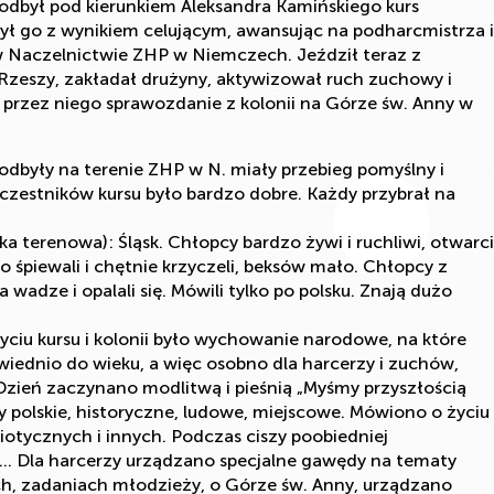
 odbył pod kierunkiem Aleksandra Kamińskiego kurs
 go z wynikiem celującym, awansując na podharcmistrza i
 Naczelnictwie ZHP w Niemczech. Jeździł teraz z
Rzeszy, zakładał drużyny, aktywizował ruch zuchowy i
przez niego sprawozdanie z kolonii na Górze św. Anny w
e odbyły na terenie ZHP w N. miały przebieg pomyślny i
zestników kursu było bardzo dobre. Każdy przybrał na
a terenowa): Śląsk. Chłopcy bardzo żywi i ruchliwi, otwarci
żo śpiewali i chętnie krzyczeli, beksów mało. Chłopcy z
 wadze i opalali się. Mówili tylko po polsku. Znają dużo
iu kursu i kolonii było wychowanie narodowe, na które
ednio do wieku, a więc osobno dla harcerzy i zuchów,
Dzień zaczynano modlitwą i pieśnią „Myśmy przyszłością
polskie, historyczne, ludowe, miejscowe. Mówiono o życiu
iotycznych i innych. Podczas ciszy poobiedniej
u… Dla harcerzy urządzano specjalne gawędy na tematy
h, zadaniach młodzieży, o Górze św. Anny, urządzano