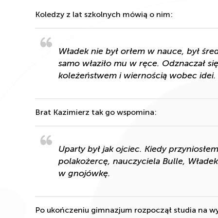
Koledzy z lat szkolnych mówią o nim:
Władek nie był orłem w nauce, był śr
samo właziło mu w ręce. Odznaczał si
koleżeństwem i wiernością wobec idei.
Brat Kazimierz tak go wspomina:
Uparty był jak ojciec. Kiedy przyniosłe
polakożercę, nauczyciela Bulle, Władek 
w gnojówkę.
Po ukończeniu gimnazjum rozpoczął studia na wydz