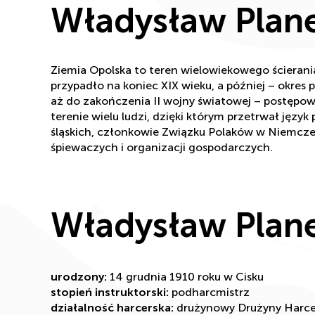
Władysław Plan
Ziemia Opolska to teren wielowiekowego ścierania 
przypadło na koniec XIX wieku, a później – okres p
aż do zakończenia II wojny światowej – postępował
terenie wielu ludzi, dzięki którym przetrwał język
śląskich, członkowie Związku Polaków w Niemcze
śpiewaczych i organizacji gospodarczych.
Władysław Plan
urodzony:
14 grudnia 1910 roku w Cisku
stopień instruktorski:
podharcmistrz
działalność harcerska:
drużynowy Drużyny Harcers