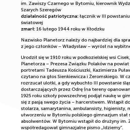
im. Zawiszy Czarnego w Bytomiu, kierownik Wy
Szarych Szeregów
działalność patriotyczna:
łącznik w III powstaniu
światowej
zmarł:
16 lutego 1944 roku w Kłodzku
Nazwisko Planetorz należy do najbardziej dla spr
z jego członków – Władysław – wyrósł na wybitn
Urodził się w 1910 roku w podkozielskiej wsi Cisek
Planetorza – Prezesa Związku Polaków na powiat K
portretami Tadeusza Kościuszki, Kazimierza Puławs
czytano na głos Sienkiewicza i Żeromskiego. W cza
rozrzucał ulotki, a gdy wybuchło III powstanie śl
dostarczających przez Odrę (na tereny opanowane
1925 roku szkoły powszechnej podjął naukę w gi
się z pasją swego życia – harcerstwem. Wstąpił do
stolarza, samarytanina, ambulansisty, higienisty
utworzeniu w Bytomiu polskiego gimnazjum stał s
absolwentów. W Bytomiu wstąpił do drużyny im.
współredagował gimnazjalne pismo „Idziemy”.