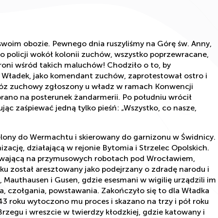
 swoim obozie. Pewnego dnia ruszyliśmy na Górę św. Anny,
o policji wokół kolonii zuchów, wszystko poprzewracane,
roni wśród takich maluchów! Chodziło o to, by
 Władek, jako komendant zuchów, zaprotestował ostro i
 obóz zuchowy zgłoszony u władz w ramach Konwencji
brano na posterunek żandarmerii. Po południu wrócił
jąc zaśpiewać jedną tylko pieśń: „Wszystko, co nasze,
ielony do Wermachtu i skierowany do garnizonu w Świdnicy.
zację, działającą w rejonie Bytomia i Strzelec Opolskich.
ywającą na przymusowych robotach pod Wrocławiem,
ku został aresztowany jako podejrzany o zdradę narodu i
Mauthausen i Gusen, gdzie esesmani w wigilię urządzili im
a, czołgania, powstawania. Zakończyło się to dla Władka
43 roku wytoczono mu proces i skazano na trzy i pół roku
rzegu i wreszcie w twierdzy kłodzkiej, gdzie katowany i