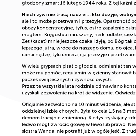
głodzony zmarł 16 lutego 1944 roku. Z tej kaźni z
Niech żywi nie tracą nadziei… kto dożyje, woln
ale i to może przetrwam i przeżyję. Opatrzność b
obozy koncentracyjne, tyfus, ostre zapalenie oskrz
mogłem. Kręgosłup naruszony, nerki odbite, cięż
Zet (kacet) mnie jeszcze czeka i żyję, bo Bóg tak 
lepszego jutra, wrócę do naszego domu, do ojca, br
cierpi nędzę, tylu umiera, i ja przeżyję i przetrwam
W wielu grypsach pisał o głodzie, odmieniał ten wy
może mu pomóc, regulamin więzienny stanowił bo
paczek świątecznych i żywnościowych.
Przez te wszystkie lata rodzinie odmawiano kon
uzyskali zezwolenie na krótkie widzenie. Odwiedzi
Oficjalnie zezwolono na 10 minut widzenia, ale 
oddzielnej izbie chorych. Była to cela 1,5 na 3 me
demonstracyjnie zmienioną. Kiedyś tryskający zdr
ledwo mógł zwrócić głowę w lewo lub prawo. Nie p
siostra Wanda, nie potrafił już w ogóle jeść. Z 