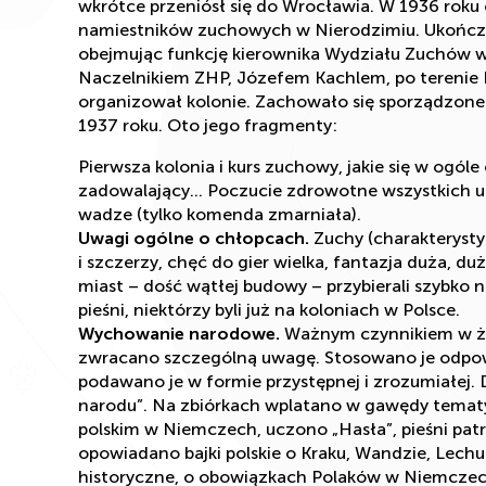
wkrótce przeniósł się do Wrocławia. W 1936 roku
namiestników zuchowych w Nierodzimiu. Ukończył
obejmując funkcję kierownika Wydziału Zuchów w
Naczelnikiem ZHP, Józefem Kachlem, po terenie 
organizował kolonie. Zachowało się sporządzone 
1937 roku. Oto jego fragmenty:
Pierwsza kolonia i kurs zuchowy, jakie się w ogól
zadowalający… Poczucie zdrowotne wszystkich uc
wadze (tylko komenda zmarniała).
Uwagi ogólne o chłopcach.
Zuchy (charakterystyk
i szczerzy, chęć do gier wielka, fantazja duża, du
miast – dość wątłej budowy – przybierali szybko na
pieśni, niektórzy byli już na koloniach w Polsce.
Wychowanie narodowe.
Ważnym czynnikiem w życ
zwracano szczególną uwagę. Stosowano je odpowi
podawano je w formie przystępnej i zrozumiałej. 
narodu”. Na zbiórkach wplatano w gawędy tematy 
polskim w Niemczech, uczono „Hasła”, pieśni patr
opowiadano bajki polskie o Kraku, Wandzie, Lech
historyczne, o obowiązkach Polaków w Niemczec