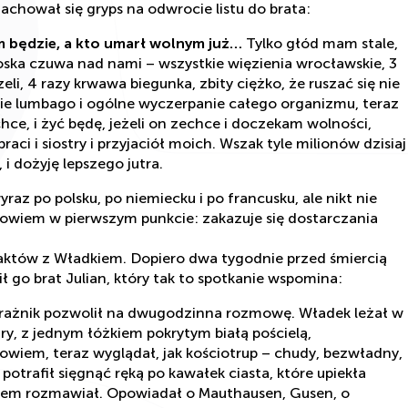
achował się gryps na odwrocie listu do brata:
ym będzie, a kto umarł wolnym już…
Tylko głód mam stale,
oska czuwa nad nami – wszystkie więzienia wrocławskie, 3
eli, 4 razy krwawa biegunka, zbity ciężko, że ruszać się nie
kie lumbago i ogólne wyczerpanie całego organizmu, teraz
chce, i żyć będę, jeżeli on zechce i doczekam wolności,
aci i siostry i przyjaciół moich. Wszak tyle milionów dzisiaj
, i dożyję lepszego jutra.
raz po polsku, po niemiecku i po francusku, ale nikt nie
wiem w pierwszym punkcie: zakazuje się dostarczania
taktów z Władkiem. Dopiero dwa tygodnie przed śmiercią
ł go brat Julian, który tak to spotkanie wspomina:
strażnik pozwolił na dwugodzinna rozmowę. Władek leżał w
try, z jednym łóżkiem pokrytym białą pościelą,
owiem, teraz wyglądał, jak kościotrup – chudy, bezwładny,
otrafił sięgnąć ręką po kawałek ciasta, które upiekła
trudem rozmawiał. Opowiadał o Mauthausen, Gusen, o