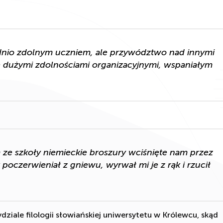
ednio zdolnym uczniem, ale przywództwo nad innymi
ę dużymi zdolnościami organizacyjnymi, wspaniałym
m ze szkoły niemieckie broszury wciśnięte nam przez
poczerwieniał z gniewu, wyrwał mi je z rąk i rzucił
iale filologii słowiańskiej uniwersytetu w Królewcu, skąd