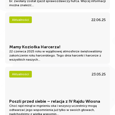
br. zwołany został zjazd sprawozdawczy hufca. Więcej informacji
można znaleźć...
22.06.25
Aktualności
Mamy Koziołka Harcerza!
22 czerwca 2025 roku w wyjątkowej atmosferze świętowaliśmy
zakończenie roku harcerskiego. Tego dnia harcerki i harcerze z
wszystkich naszych...
23.05.25
Aktualności
Poszli przed siebie – relacja z IV Rajdu Wiosna
Choć rajd minął w mgnieniu oka i wszyscy uczestnicy mogą
odtwarzać jego wspomnienia już tylko w swoich głowach,
nadchodzimy z wielką wspomin...