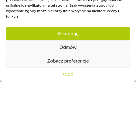
przetwarzać dane, takie jak zachowanie podczas przeglądania lub
unikalne identyfikatory na tej stronie. Brak wyrażenia zgody lub
wycofanie zgody może niekorzystnie wpłynąć na niektóre cechy i
funkcje.
Akceptuję
Odmów
Zobacz preferencje
Ot
RODO