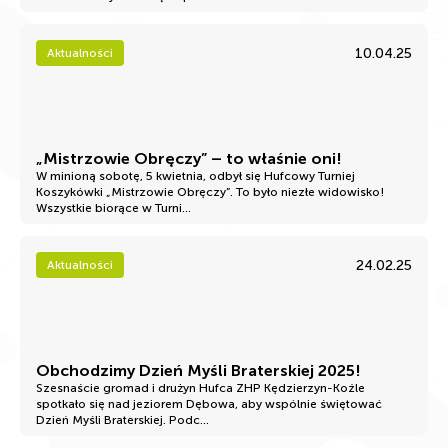
10.04.25
Aktualności
„Mistrzowie Obręczy” – to właśnie oni!
W minioną sobotę, 5 kwietnia, odbył się Hufcowy Turniej
Koszykówki „Mistrzowie Obręczy”. To było niezłe widowisko!
Wszystkie biorące w Turni...
24.02.25
Aktualności
Obchodzimy Dzień Myśli Braterskiej 2025!
Szesnaście gromad i drużyn Hufca ZHP Kędzierzyn-Koźle
spotkało się nad jeziorem Dębowa, aby wspólnie świętować
Dzień Myśli Braterskiej. Podc...